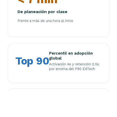
De planeación por clase
Frente a más de una hora al inicio
Percentil en adopción
Top 90
global
Activación 4x y retención 2.5x
por encima del P90 EdTech
1 RCT internacional en curso
Resultados a publicar en 2026.